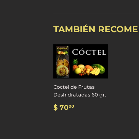
TAMBIÉN RECOM
Coctel de Frutas
Deshidratadas 60 gr.
PRECIO
$
$ 70
00
HABITUAL
70.00