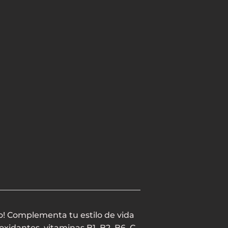
o! Complementa tu estilo de vida
xidantes, vitaminas B1, B2, B6, C,