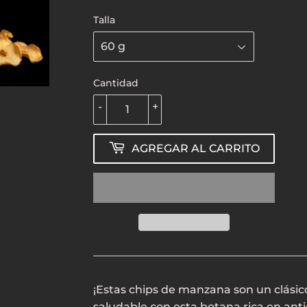
60.00
Talla
Cantidad
-
+
AGREGAR AL CARRITO
¡Estas chips de manzana son un clásic
saludable con esta botana rica en antio